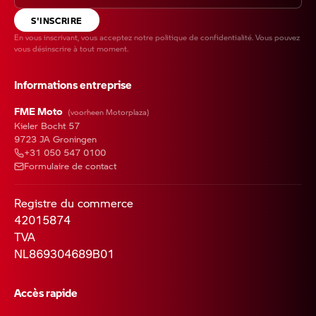
S'INSCRIRE
En vous inscrivant, vous acceptez notre
politique de confidentialité
. Vous pouvez
vous désinscrire à tout moment.
Informations entreprise
FME Moto
(voorheen Motorplaza)
Kieler Bocht 57
9723 JA Groningen
+31 050 547 0100
Formulaire de contact
Registre du commerce
42015874
TVA
NL869304689B01
Accès rapide