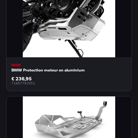
BMW
BMW Protection moteur en aluminium
€ 236,95
71607702951