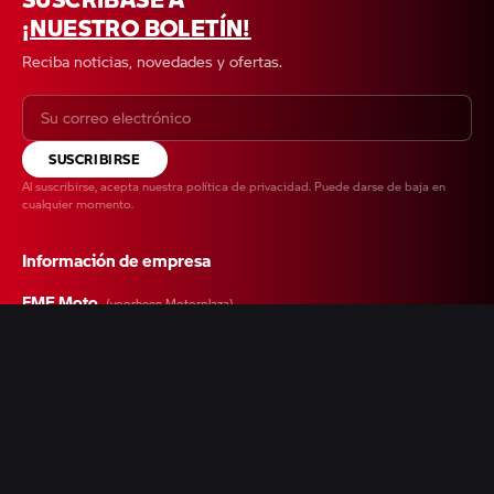
¡NUESTRO BOLETÍN!
Reciba noticias, novedades y ofertas.
SUSCRIBIRSE
Al suscribirse, acepta nuestra
política de privacidad
. Puede darse de baja en
cualquier momento.
Información de empresa
FME Moto
(voorheen Motorplaza)
Kieler Bocht 57
9723 JA Groningen
+31 050 547 0100
Formulario de contacto
Registro mercantil
42015874