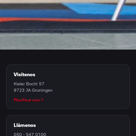
CONTACTO
¿Tiene alguna pregunta, desea concertar una cita o
simplemente pasar a visitarnos? Estamos a su
disposición.
Visítenos
Kieler Bocht 57
9723 JA Groningen
Planificar ruta
Llámenos
050 - 547 0100