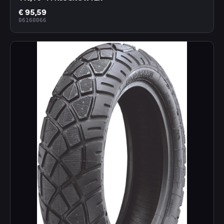
€ 95,59
06160066