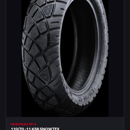
HEIDENAU M+S
110/70 -11 K58 SNOWTEX