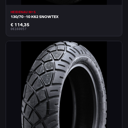
HEIDENAU M+S
130/70 -10 K62 SNOWTEX
€ 114,35
06160057