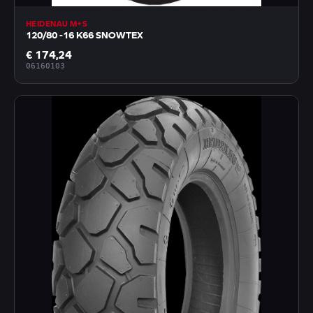
HEIDENAU M+S
120/80 -16 K66 SNOWTEX
€ 174,24
06160103