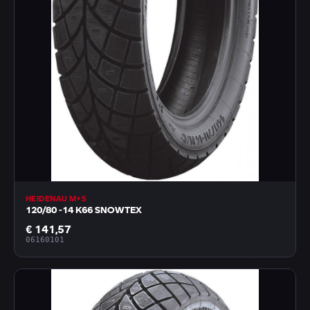
HEIDENAU M+S
120/80 -14 K66 SNOWTEX
€ 141,57
06160101