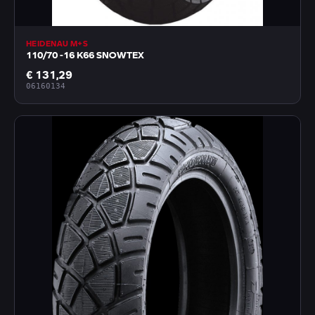
HEIDENAU M+S
110/70 -16 K66 SNOWTEX
€ 131,29
06160134