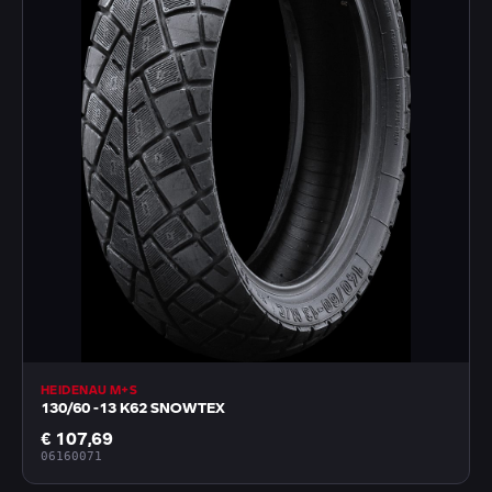
HEIDENAU M+S
130/60 -13 K62 SNOWTEX
€ 107,69
06160071