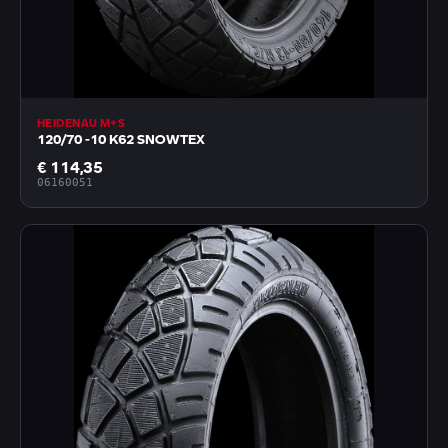
HEIDENAU M+S
120/70 -10 K62 SNOWTEX
€ 114,35
06160051