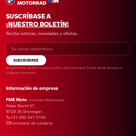
SUSCRÍBASE A
¡NUESTRO BOLETÍN!
Reciba noticias, novedades y ofertas.
SUSCRIBIRSE
Al suscribirse, acepta nuestra
política de privacidad
. Puede darse de baja en
cualquier momento.
Información de empresa
FME Moto
(voorheen Motorplaza)
Kieler Bocht 57
9723 JA Groningen
+31 050 547 0100
Formulario de contacto