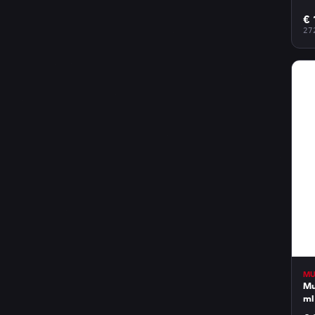
€ 
27
MU
Mu
ml