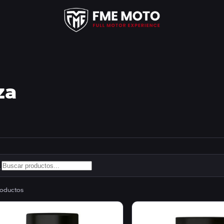
za
oductos