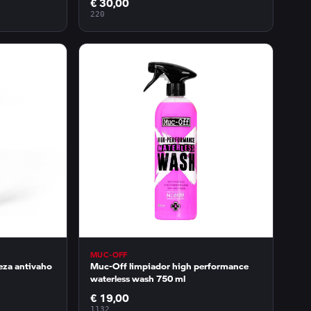
€ 30,00
220
MUC-OFF
eza antivaho
Muc-Off limpiador high performance
waterless wash 750 ml
€ 19,00
1132