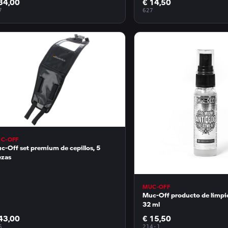
34,00
€ 14,50
7
627
C-OFF
c-Off set premium de cepillos, 5
ezas
MUC-OFF
Muc-Off producto de limpi
32 ml
43,00
€ 15,50
6
214-1