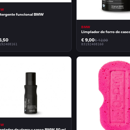
MW
tergente funcional BMW
BMW
Limpiador de forro de ca
6,50
€ 9,00
€ 12,00
192408161
83192408160
MW
mpiador de visera y casco BMW 50 ml