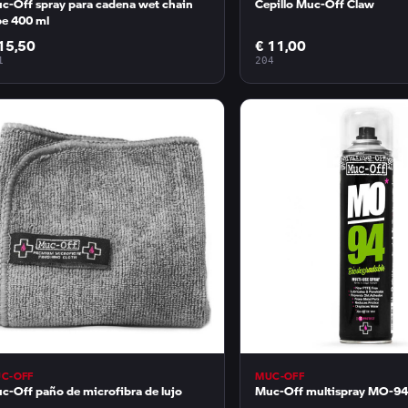
c-Off spray para cadena wet chain
Cepillo Muc-Off Claw
be 400 ml
15,50
€ 11,00
1
204
C-OFF
MUC-OFF
c-Off paño de microfibra de lujo
Muc-Off multispray MO-94