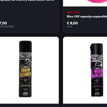
MUC-OFF
Muc-Off esponja expansible
7,00
€ 8,00
195A6D0B2
300