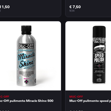
11,50
€ 7,50
2
934
C-OFF
MUC-OFF
c-Off pulimento Miracle Shine 500
Muc-Off pulimento speed p