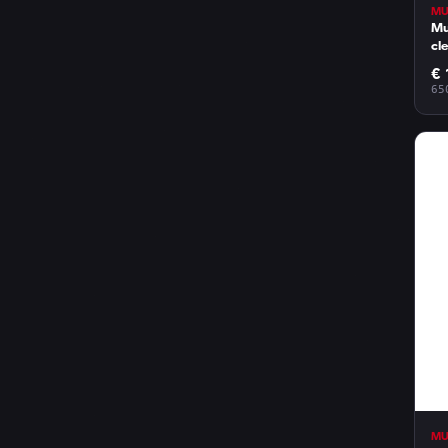
MU
Mu
cl
€ 
65
MU