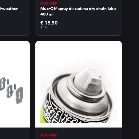
MUC-OFF
l-weather
Muc-Off spray de cadena dry chain lube
400 ml
€ 15,50
649
MUC-OFF