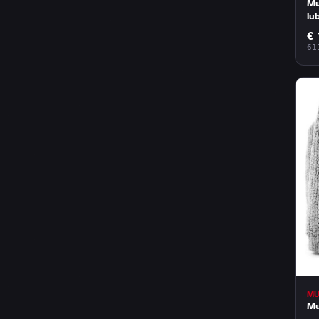
Mu
lu
€ 
61
MU
Mu