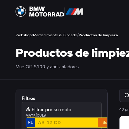
Webshop
/
Mantenimiento & Cuidado
/
Productos de limpieza
Productos de limpie
Muc-Off, S100 y abrillantadores
Filtros
Filtrar por su moto
40 pr
MATRÍCULA
Buscar
NL