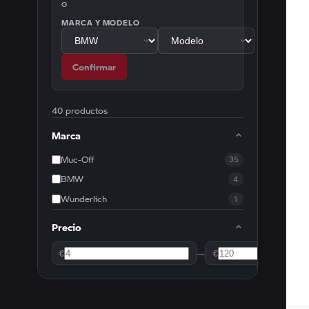
o
MARCA Y MODELO
Confirmar
40 productos
Marca
Muc-Off
35
BMW
4
Wunderlich
1
Precio
€
—
€