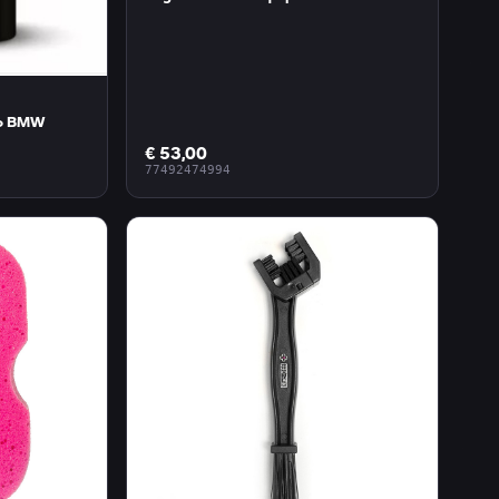
sco BMW
€ 53,00
77492474994