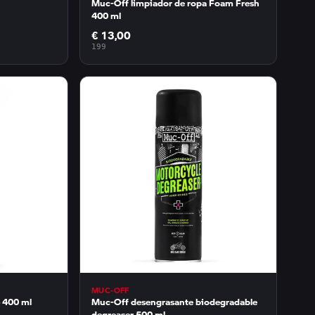
Muc-Off limpiador de ropa Foam Fresh
400 ml
€ 13,00
199
MUC-OFF
 400 ml
Muc-Off desengrasante biodegradable
degreaser 500 ml