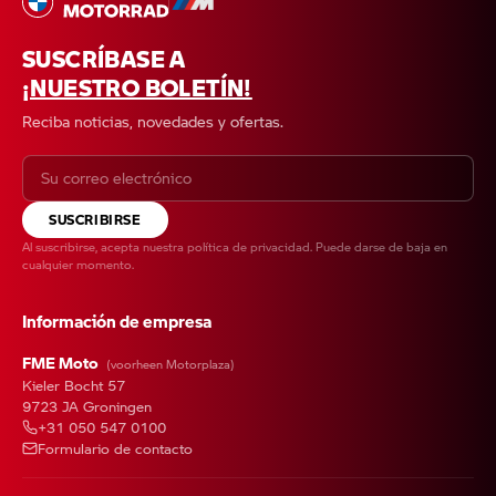
SUSCRÍBASE A
¡NUESTRO BOLETÍN!
Reciba noticias, novedades y ofertas.
SUSCRIBIRSE
Al suscribirse, acepta nuestra
política de privacidad
. Puede darse de baja en
cualquier momento.
Información de empresa
FME Moto
(voorheen Motorplaza)
Kieler Bocht 57
9723 JA Groningen
+31 050 547 0100
Formulario de contacto