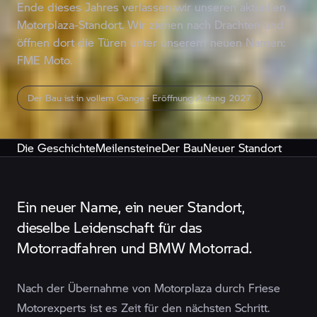
Ende dieses Jahres verlassen wir unseren aktuellen
Motorplaza-Standort. Wir ziehen nach Drachten und
öffnen dort die Türen unter unserem neuen Namen:
FME Moto.
Der Bau ist in vollem Gange · Eröffnung Anfang 2027
Die Geschichte
Meilensteine
Der Bau
Neuer Standort
Ein neuer Name, ein neuer Standort,
dieselbe Leidenschaft für das
Motorradfahren und BMW Motorrad.
Nach der Übernahme von Motorplaza durch Friese
Motorexperts ist es Zeit für den nächsten Schritt.