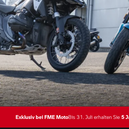
BESTAND
Bestand wird geladen...
Oder entdecken Sie den Bestand bei Friesemotorexperts
Exklusiv bei FME Moto
Bis 31. Juli erhalten Sie
5 J