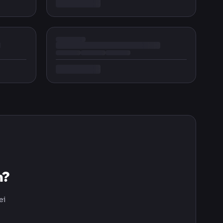
n?
ei