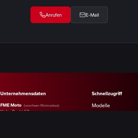
Anrufen
E-Mail
Unternehmensdaten
Schnellzugriff
FME Moto
Modelle
(voorheen Motorplaza)
Kieler Bocht 57
Bestand
9723 JA Groningen
Webshop
+31 050 547 0100
Werkstatt
Kontaktformular
Hol- und Bringservi