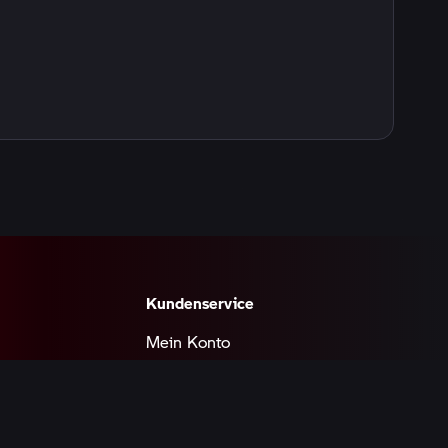
Kundenservice
Mein Konto
Probefahrt buchen
Service anfragen
Ersatzteile anfragen
ce
Inzahlungnahme anfragen