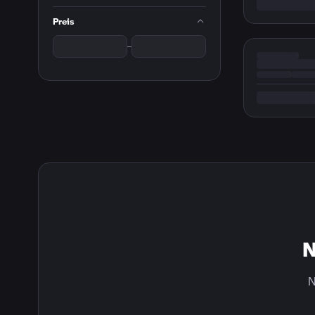
Preis
–
N
N