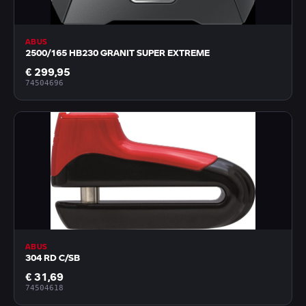
ABUS
2500/165 HB230 GRANIT SUPER EXTREME
€ 299,95
74504696
ABUS
304 RD C/SB
€ 31,69
74504618