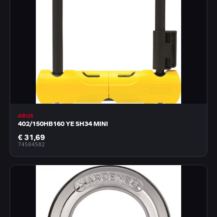
ABUS
402/150HB160 YE SH34 MINI
€ 31,69
74504582