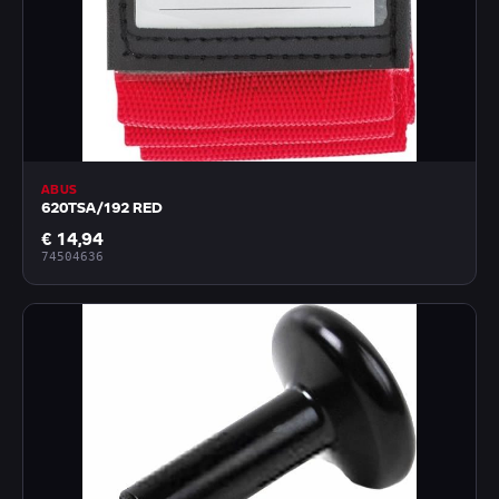
ABUS
620TSA/192 RED
€ 14,94
74504636