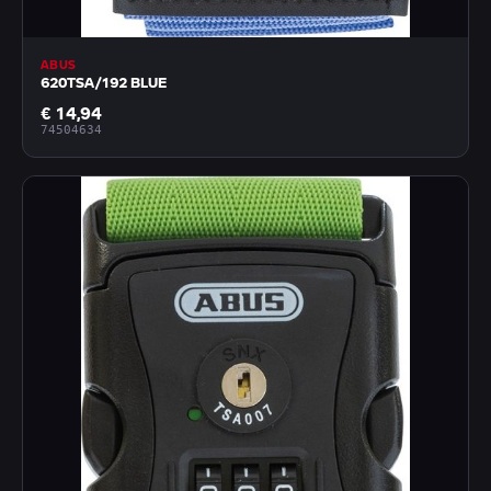
ABUS
620TSA/192 BLUE
€ 14,94
74504634