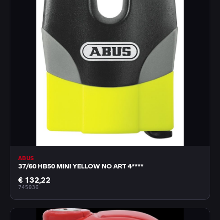
ABUS
37/60 HB50 MINI YELLOW NO ART 4****
€ 132,22
745036