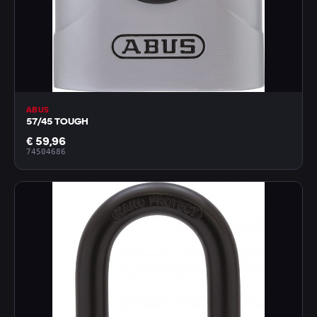
ABUS
57/45 TOUGH
€ 59,96
74504686