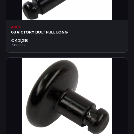
ABUS
68 VICTORY BOLT FULL LONG
€ 42,28
7450382