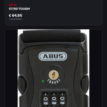
ABUS
57/50 TOUGH
€ 64,95
74504682