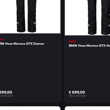
MW
BMW
W Hose Moreno GTX Damen
BMW Hose Moreno GTX He
699,00
€ 699,00
13791319
7611791316