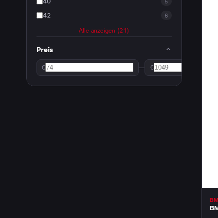
40
5
42
6
Alle anzeigen (21)
Preis
€
—
€
B
BM