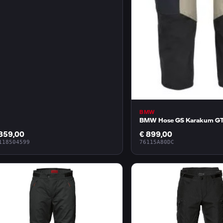
BMW
BMW Hose GS Karakum GT
859,00
€ 899,00
118504599
76115A80DC