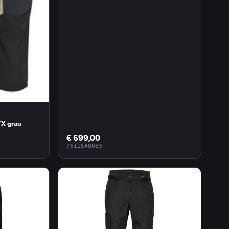
X grau
€ 699,00
76115A80B3