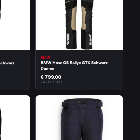
BMW
BMW Hose GS Rallye GTX Schwarz
Schwarz
Damen
€ 799,00
7613791327