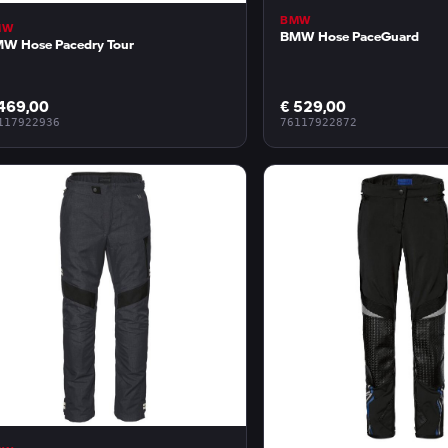
BMW
MW
BMW Hose PaceGuard
W Hose Pacedry Tour
469,00
€ 529,00
117922936
76117922872