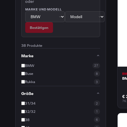
oder
MARKE UND MODELL
Bestätigen
38 Produkte
Marke
BMW
27
Buse
B
8
BM
Rukka
3
Größe
€ 
76
31/34
2
32/32
1
38
6