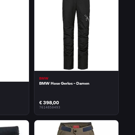
BMW
BMW Hose Gerlos – Damen
€ 398,00
7614850493