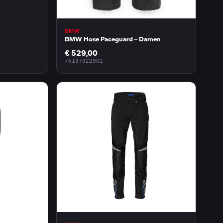
BMW
BMW Hose Paceguard – Damen
€ 529,00
76137922902