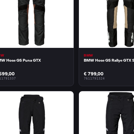
MW
BMW
W Hose GS Puna GTX
BMW Hose GS Rallye GTX 
599,00
€ 799,00
11791337
7611791324