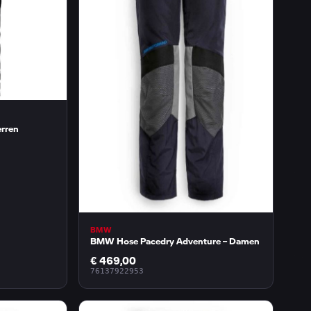
rren
BMW
BMW Hose Pacedry Adventure – Damen
€ 469,00
76137922953