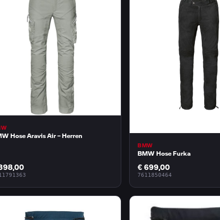
MW
W Hose Aravis Air – Herren
BMW
BMW Hose Furka
398,00
€ 699,00
11791363
7611850464