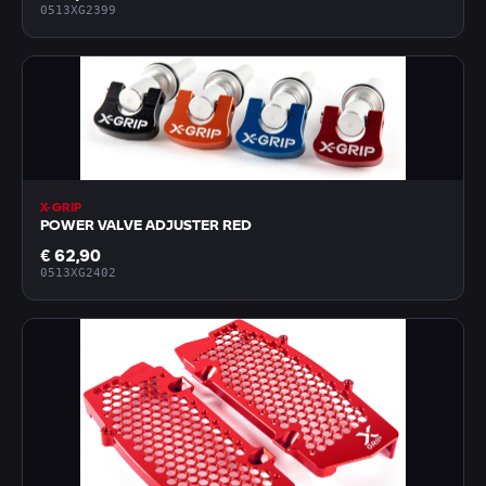
0513XG2399
X-GRIP
POWER VALVE ADJUSTER RED
€ 62,90
0513XG2402