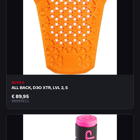
RUKKA
ALL BACK, D3O XTR, LVL 2, S
€ 89,95
98999912