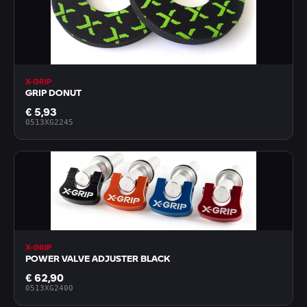
X-GRIP
GRIP DONUT
€ 5,93
0513XG2245
X-GRIP
POWER VALVE ADJUSTER BLACK
€ 62,90
0513XG2400