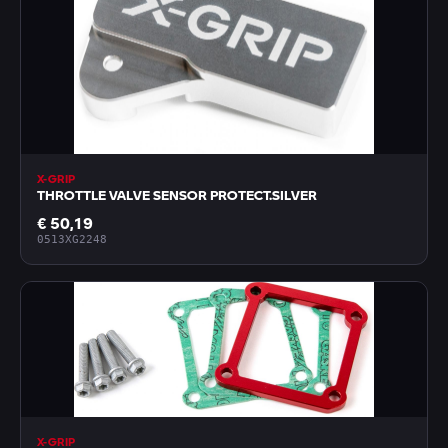
X-GRIP
THROTTLE VALVE SENSOR PROTECT.SILVER
€ 50,19
0513XG2248
X-GRIP