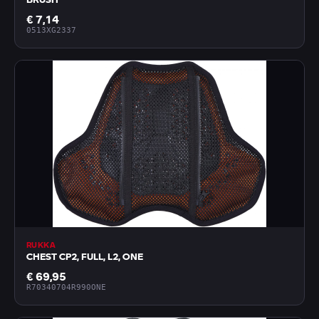
€ 7,14
0513XG2337
RUKKA
CHEST CP2, FULL, L2, ONE
€ 69,95
R70340704R990ONE