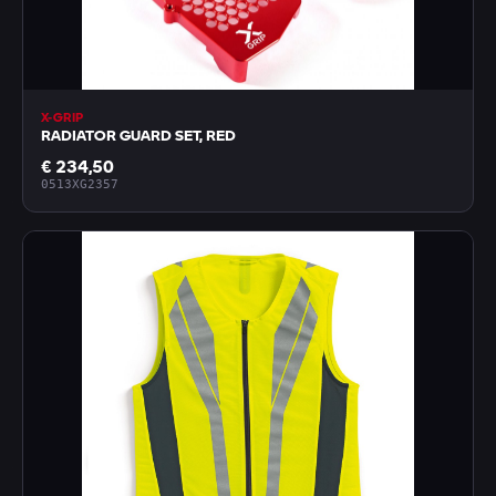
X-GRIP
RADIATOR GUARD SET, RED
€ 234,50
0513XG2357