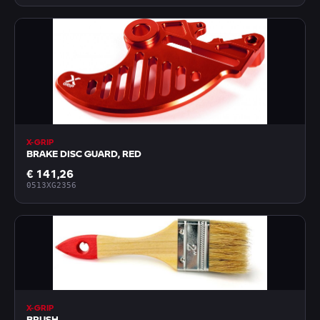
X-GRIP
BRAKE DISC GUARD, RED
€ 141,26
0513XG2356
X-GRIP
BRUSH