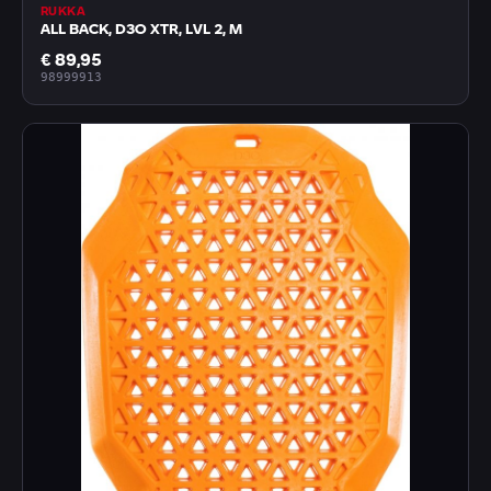
RUKKA
ALL BACK, D3O XTR, LVL 2, M
€ 89,95
98999913