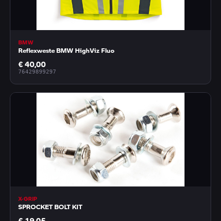
BMW
Reflexweste BMW HighViz Fluo
€ 40,00
76429899297
X-GRIP
SPROCKET BOLT KIT
€ 19,05