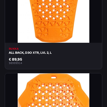
RUKKA
ALL BACK, D3O XTR, LVL 2, L
€ 89,95
98999914