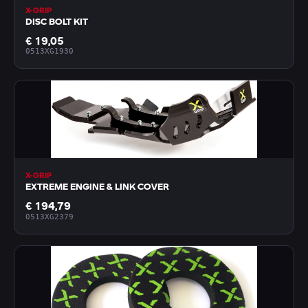
X-GRIP
DISC BOLT KIT
€ 19,05
0513XG1930
X-GRIP
EXTREME ENGINE & LINK COVER
€ 194,79
0513XG2379