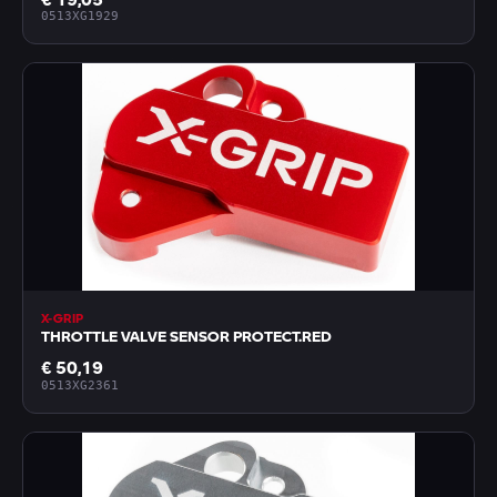
0513XG1929
X-GRIP
THROTTLE VALVE SENSOR PROTECT.RED
€ 50,19
0513XG2361