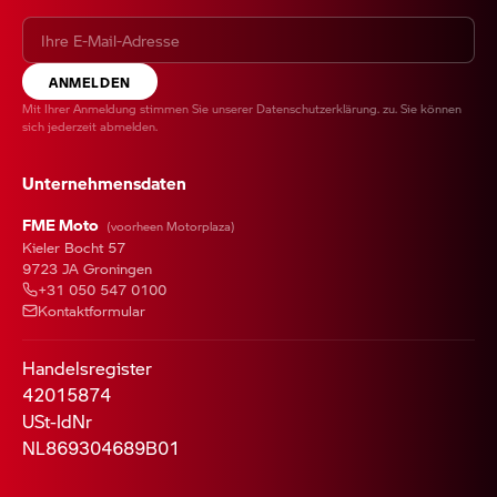
ANMELDEN
Mit Ihrer Anmeldung stimmen Sie unserer
Datenschutzerklärung
. zu. Sie können
sich jederzeit abmelden.
Unternehmensdaten
FME Moto
(voorheen Motorplaza)
Kieler Bocht 57
9723 JA Groningen
+31 050 547 0100
Kontaktformular
Handelsregister
42015874
USt-IdNr
NL869304689B01