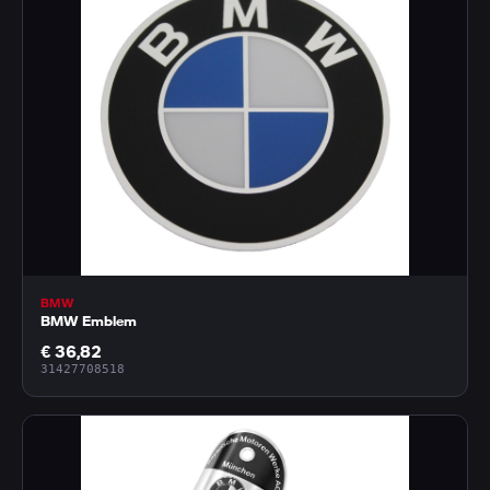
BMW
BMW Emblem
€ 36,82
31427708518