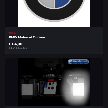
BMW
BMW Motorrad Emblem
€ 64,00
51148219237