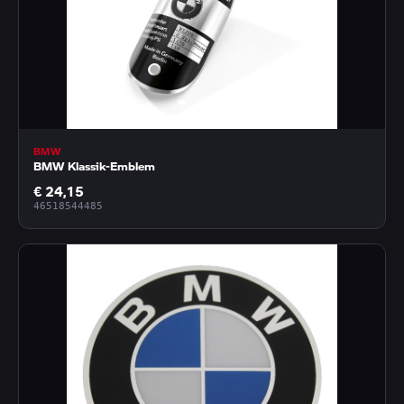
BMW
BMW Klassik-Emblem
€ 24,15
46518544485