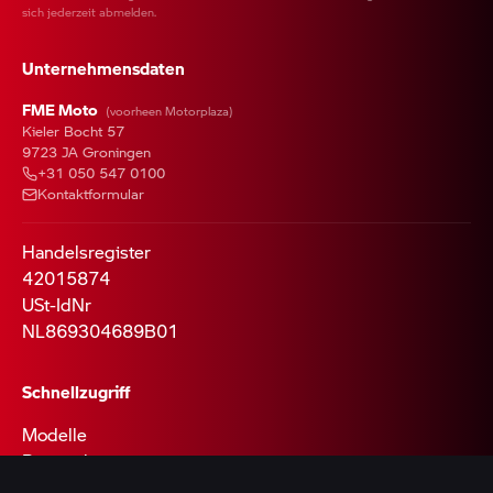
sich jederzeit abmelden.
Unternehmensdaten
FME Moto
(voorheen Motorplaza)
Kieler Bocht 57
9723 JA Groningen
+31 050 547 0100
Kontaktformular
Handelsregister
42015874
USt-IdNr
NL869304689B01
Schnellzugriff
Modelle
Bestand
Webshop