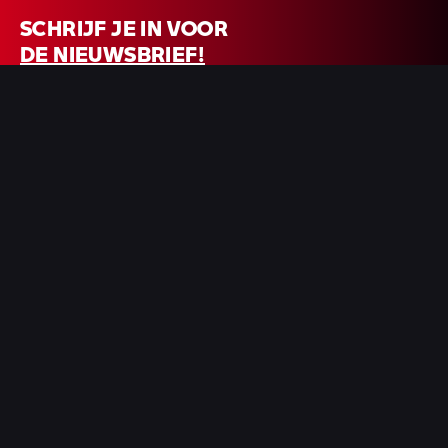
SCHRIJF JE IN VOOR
DE NIEUWSBRIEF!
Ontvang nieuws, updates en aanbiedingen.
AANMELDEN
Door je in te schrijven ga je akkoord met onze
privacyverklaring
. Je kunt je op
elk moment uitschrijven.
Bedrijfsinformatie
FME Moto
(voorheen Motorplaza)
Kieler Bocht 57
9723 JA Groningen
+31 050 547 0100
Contactformulier
KvK