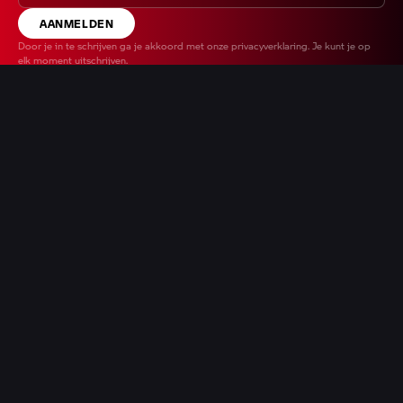
AANMELDEN
Door je in te schrijven ga je akkoord met onze
privacyverklaring
. Je kunt je op
elk moment uitschrijven.
Bedrijfsinformatie
FME Moto
(voorheen Motorplaza)
Kieler Bocht 57
9723 JA Groningen
+31 050 547 0100
Contactformulier
KvK
42015874
BTW
NL869304689B01
Snel naar