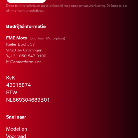
Door je in te schrijven ga je akkoord met onze
privacyverklaring
. Je kunt je op
elk moment uitschrijven.
Bedrijfsinformatie
FME Moto
(voorheen Motorplaza)
Kieler Bocht 57
9723 JA Groningen
+31 050 547 0100
Contactformulier
KvK
42015874
BTW
NL869304689B01
Snel naar
Modellen
Voorraad