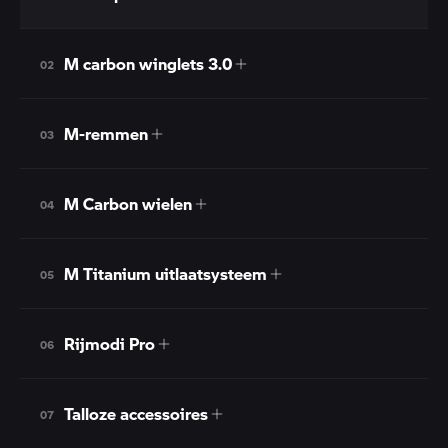
M carbon winglets 3.0
02
M-remmen
03
M Carbon wielen
04
M Titanium uitlaatsysteem
05
Rijmodi Pro
06
Talloze accessoires
07