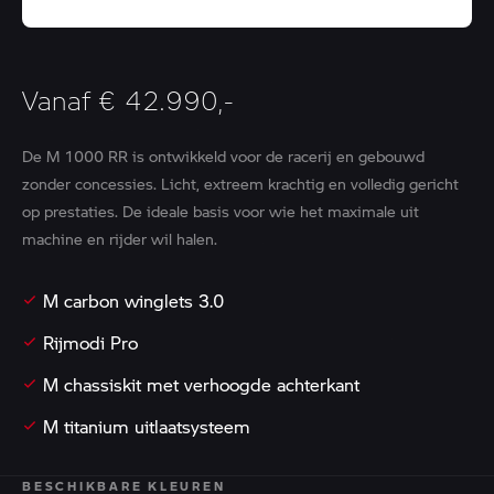
Vanaf € 42.990,-
De M 1000 RR is ontwikkeld voor de racerij en gebouwd
zonder concessies. Licht, extreem krachtig en volledig gericht
op prestaties. De ideale basis voor wie het maximale uit
machine en rijder wil halen.
M carbon winglets 3.0
Rijmodi Pro
M chassiskit met verhoogde achterkant
M titanium uitlaatsysteem
BESCHIKBARE KLEUREN