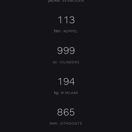
pk/kw
VERMOGEN
113
Nm
KOPPEL
999
cc
CILINDERS
194
kg
RIJKLAAR
865
mm
ZITHOOGTE