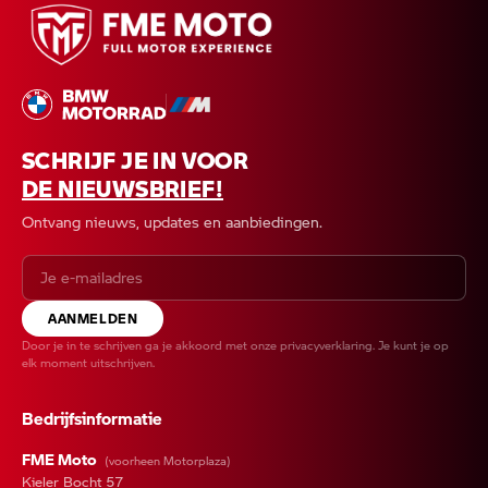
SCHRIJF JE IN VOOR
DE NIEUWSBRIEF!
Ontvang nieuws, updates en aanbiedingen.
AANMELDEN
Door je in te schrijven ga je akkoord met onze
privacyverklaring
. Je kunt je op
elk moment uitschrijven.
Bedrijfsinformatie
FME Moto
(voorheen Motorplaza)
Kieler Bocht 57