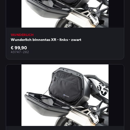
WUNDERLICH
Wunderlich binnentas XR - links - zwart
€ 99,90
43747-202