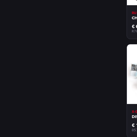
RU
€ 
R7
X-
DI
€ 
05