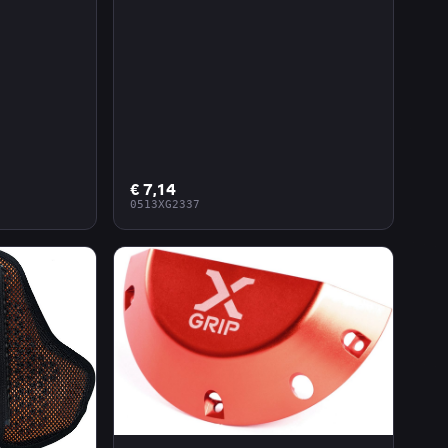
€ 7,14
0513XG2337