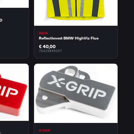
ED
BMW
Reflectievest BMW HighViz Fluo
€ 40,00
76429899297
X-GRIP
R