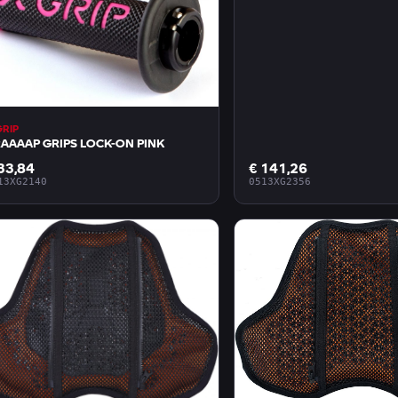
GRIP
AAAAP GRIPS LOCK-ON PINK
33,84
€ 141,26
13XG2140
0513XG2356