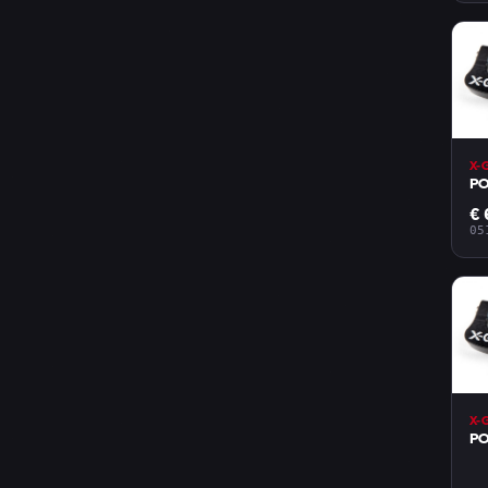
X-
PO
€ 
05
X-
PO