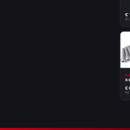
€ 
05
X-
X-
€ 
05