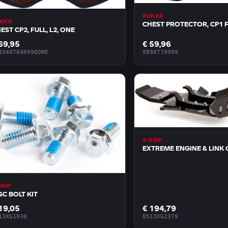
RUKKA
KKA
CHE
CHEST CP2, FULL, L2, ONE
69,95
€ 59,96
0340704R990ONE
9898779999
X-GRIP
EXTREME ENGINE & LINK
GRIP
SC BOLT KIT
19,05
€ 194,79
13XG1930
0513XG2379