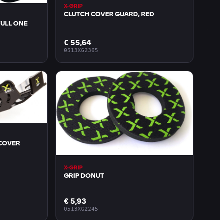
X-GRIP
CLUTCH COVER GUARD, RED
ST PROTECTOR, CP1 FULL ONE
€ 55,64
0513XG2365
 COVER
X-GRIP
GRIP DONUT
€ 5,93
0513XG2245