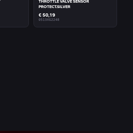
THROTTLE VALVE SENSOR
PROTECT.SILVER
€ 50,19
0513XG2248