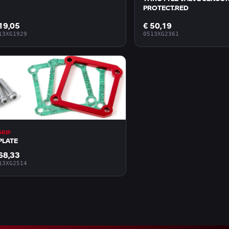
PROTECT.RED
19,05
€ 50,19
13XG1929
0513XG2361
GRIP
PLATE
68,33
13XG2514