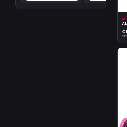
RU
AL
€ 
98