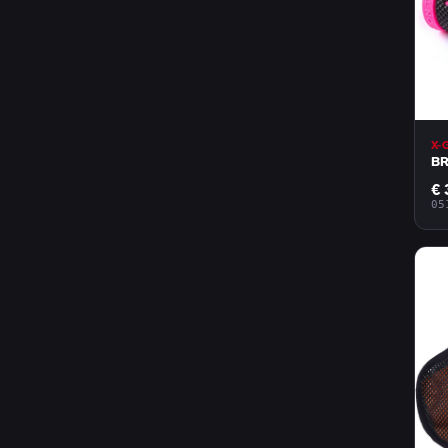
X-
BR
€ 
05