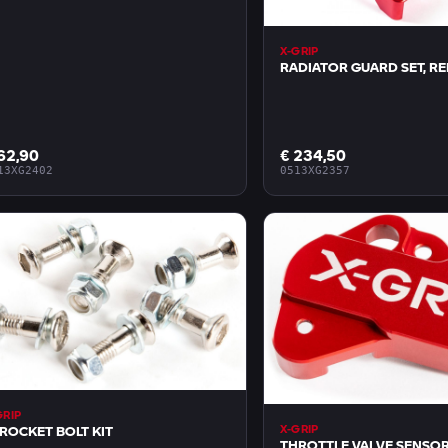
X-GRIP
RADIATOR GUARD SET, R
62,90
€ 234,50
13XG2402
0513XG2357
GRIP
X-GRIP
ROCKET BOLT KIT
THROTTLE VALVE SENSO