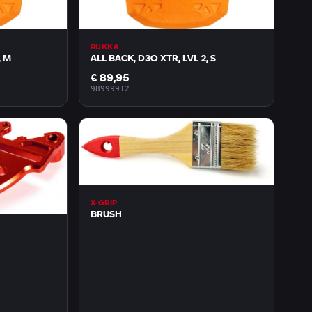
RUKKA
, M
ALL BACK, D3O XTR, LVL 2, S
€ 89,95
98999912
X-GRIP
BRUSH