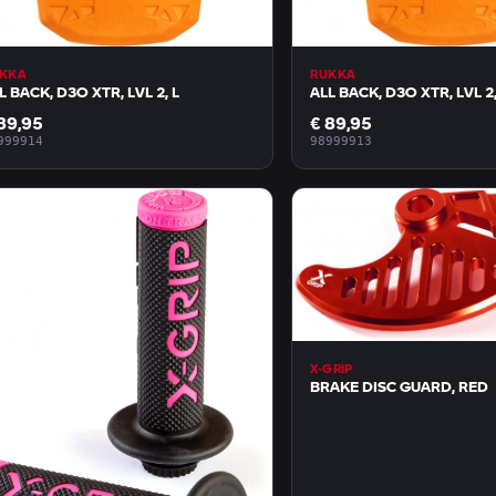
KKA
RUKKA
L BACK, D3O XTR, LVL 2, L
ALL BACK, D3O XTR, LVL 2
89,95
€ 89,95
999914
98999913
X-GRIP
BRAKE DISC GUARD, RED