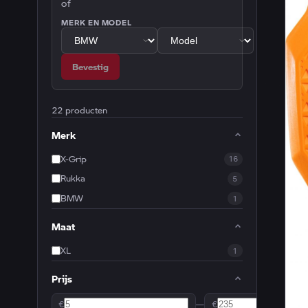
of
MERK EN MODEL
Bevestig
22 producten
Merk
X-Grip
16
Rukka
5
BMW
1
Maat
XL
1
Prijs
€
—
€