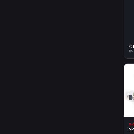
€ 
05
X-
SP