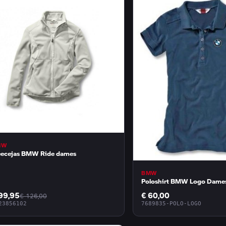
MW
eecejas BMW Ride dames
BMW
Poloshirt BMW Logo Dame
99,95
€ 60,00
€ 126,00
23856102
7689835-POLO-LOGO