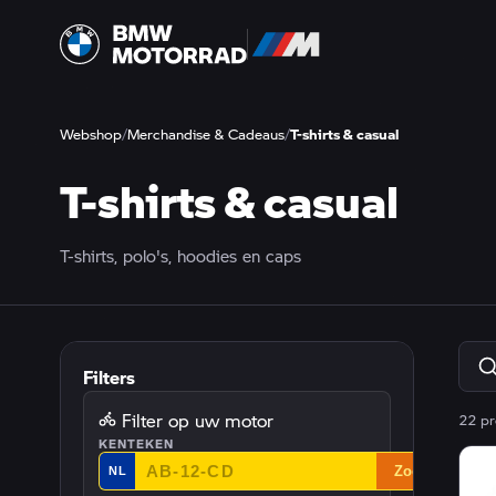
Webshop
/
Merchandise & Cadeaus
/
T-shirts & casual
T-shirts & casual
T-shirts, polo's, hoodies en caps
Filters
Filter op uw motor
22 pr
KENTEKEN
Zoek
NL